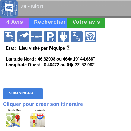
79 - Niort
4 Avis
Rechercher
Votre avis
Etat : Lieu visité par l'équipe
Latitude Nord : 46.32908 ou 46� 19' 44,688''
Longitude Ouest : 0.46472 ou 0� 27' 52,992''
Visite virtuelle...
Cliquer pour créer son itinéraire
Google Maps
Plans Apple