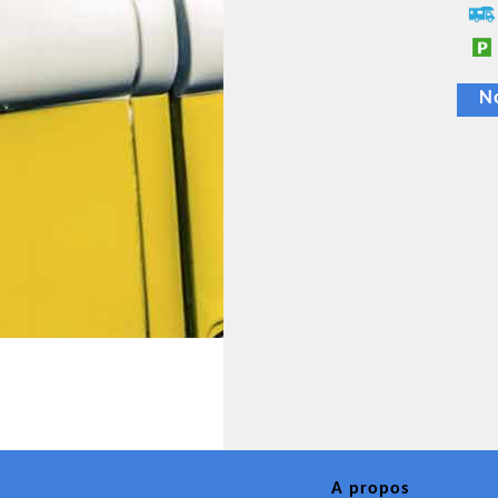
N
A propos