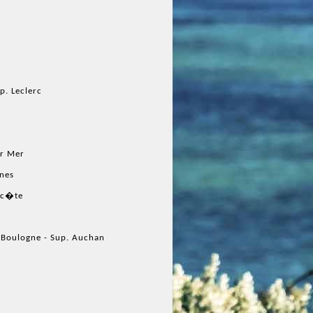
p. Leclerc
ur Mer
nes
ec�te
 Boulogne - Sup. Auchan