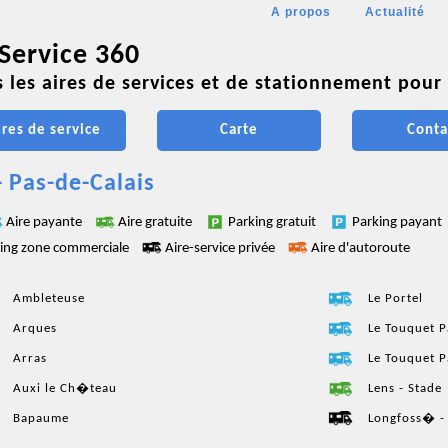
A propos
Actualité
 Service 360
 les aires de services et de stationnement pour 
ires de service
Carte
Conta
- Pas-de-Calais
Aire payante
Aire gratuite
Parking gratuit
Parking payant
ing zone commerciale
Aire-service privée
Aire d'autoroute
Ambleteuse
Le Portel
Arques
Le Touquet P
Arras
Le Touquet P
Auxi le Ch�teau
Lens - Stade
Bapaume
Longfoss� -