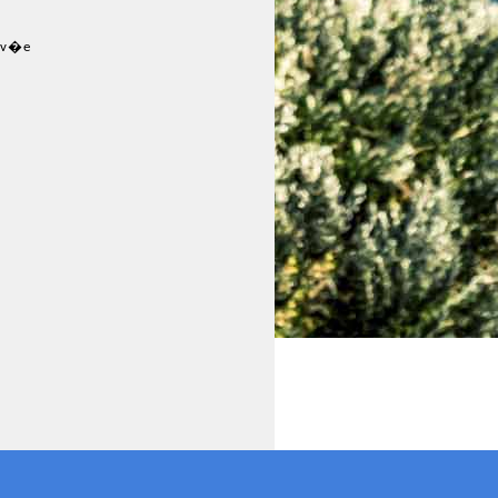
riv�e