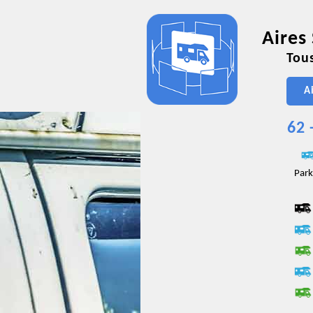
Aires
Tous
A
62 
Park