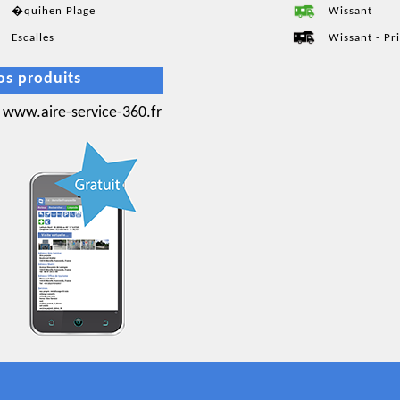
�quihen Plage
Wissant
Escalles
Wissant - P
os produits
www.aire-service-360.fr