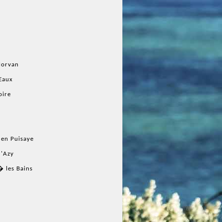
Morvan
Eaux
oire
 en Puisaye
d'Azy
 les Bains