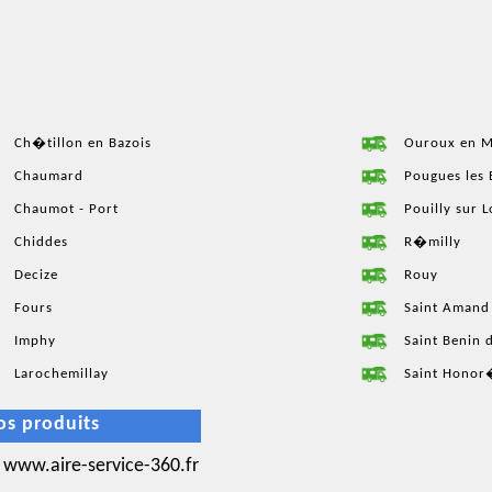
Ch�tillon en Bazois
Ouroux en 
Chaumard
Pougues les 
Chaumot - Port
Pouilly sur L
Chiddes
R�milly
Decize
Rouy
Fours
Saint Amand
Imphy
Saint Benin 
Larochemillay
Saint Honor�
os produits
www.aire-service-360.fr