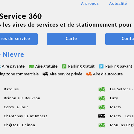
A propos
Actualité
 Service 360
 les aires de services et de stationnement pour 
ires de service
Carte
Conta
- Nievre
Aire payante
Aire gratuite
Parking gratuit
Parking payant
ing zone commerciale
Aire-service privée
Aire d'autoroute
Bazolles
Les Settons -
Brinon sur Beuvron
Luzy
Cercy la Tour
Marzy
Chantenay Saint Imbert
Marzy - Les 
Ch�teau Chinon
Moulins Engi