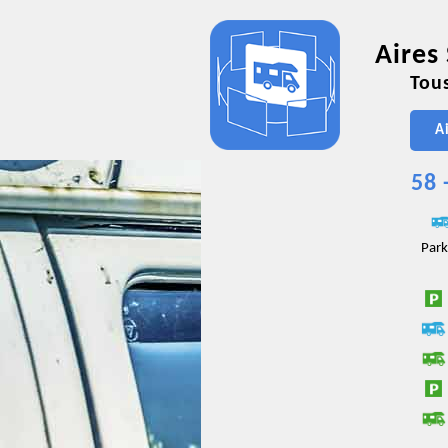
Aires
Tous
A
58 
Park