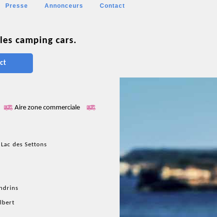
Presse
Annonceurs
Contact
les camping cars.
ct
Aire zone commerciale
 Lac des Settons
Indrins
lbert