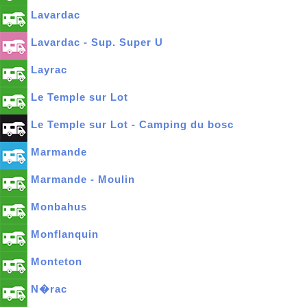
Lavardac
Lavardac - Sup. Super U
Layrac
Le Temple sur Lot
Le Temple sur Lot - Camping du bosc
Marmande
Marmande - Moulin
Monbahus
Monflanquin
Monteton
N�rac