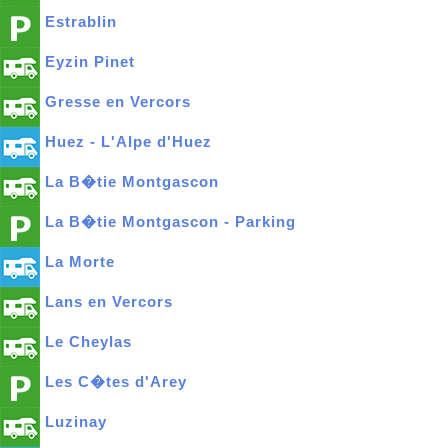
Estrablin
Eyzin Pinet
Gresse en Vercors
Huez - L'Alpe d'Huez
La B�tie Montgascon
La B�tie Montgascon - Parking
La Morte
Lans en Vercors
Le Cheylas
Les C�tes d'Arey
Luzinay