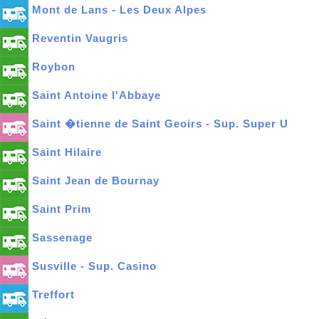
Mont de Lans - Les Deux Alpes
Reventin Vaugris
Roybon
Saint Antoine l'Abbaye
Saint �tienne de Saint Geoirs - Sup. Super U
Saint Hilaire
Saint Jean de Bournay
Saint Prim
Sassenage
Susville - Sup. Casino
Treffort