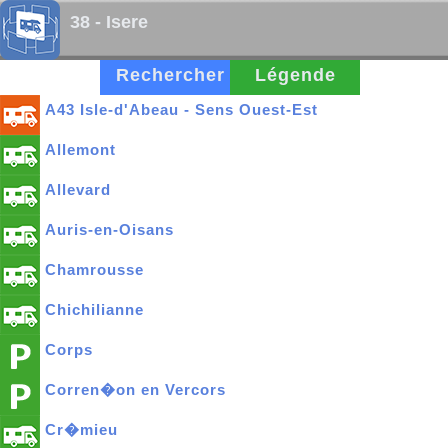
38 - Isere
Rechercher
Légende
A43 Isle-d'Abeau - Sens Ouest-Est
Allemont
Allevard
Auris-en-Oisans
Chamrousse
Chichilianne
Corps
Corren�on en Vercors
Cr�mieu