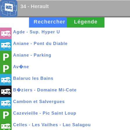
34 - Herault
Rechercher
Légende
Agde - Sup. Hyper U
Aniane - Pont du Diable
Aniane - Parking
Av�ne
Balaruc les Bains
B�ziers - Domaine Mi-Cote
Cambon et Salvergues
Cazevieille - Pic Saint Loup
Celles - Les Vailhes - Lac Salagou