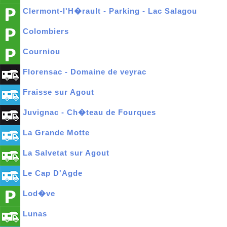
Clermont-l'H�rault - Parking - Lac Salagou
Colombiers
Courniou
Florensac - Domaine de veyrac
Fraisse sur Agout
Juvignac - Ch�teau de Fourques
La Grande Motte
La Salvetat sur Agout
Le Cap D'Agde
Lod�ve
Lunas