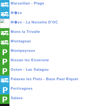
Marseillan - Plage
M�ze
M�ze - La Noisette D'OC
Mons la Trivalle
Montagnac
Montpeyroux
Nissan lez Enserune
Octon - Lac Salagou
Palavas les Flots - Base Paul Riquet
Portiragnes
Salasc