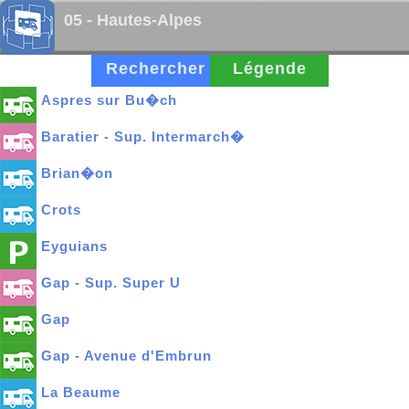
05 - Hautes-Alpes
Rechercher
Légende
Aspres sur Bu�ch
Baratier - Sup. Intermarch�
Brian�on
Crots
Eyguians
Gap - Sup. Super U
Gap
Gap - Avenue d'Embrun
La Beaume