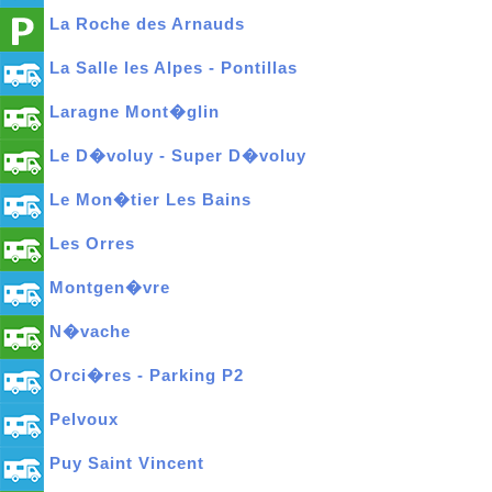
La Roche des Arnauds
La Salle les Alpes - Pontillas
Laragne Mont�glin
Le D�voluy - Super D�voluy
Le Mon�tier Les Bains
Les Orres
Montgen�vre
N�vache
Orci�res - Parking P2
Pelvoux
Puy Saint Vincent