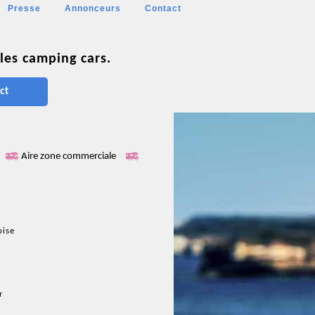
Presse
Annonceurs
Contact
les camping cars.
ct
Aire zone commerciale
oise
r