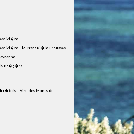
assivi�re
ssivi�re - la Presqu'�le Broussas
 Leyrenne
n la Br�g�re
t
u�r�tois - Aire des Monts de