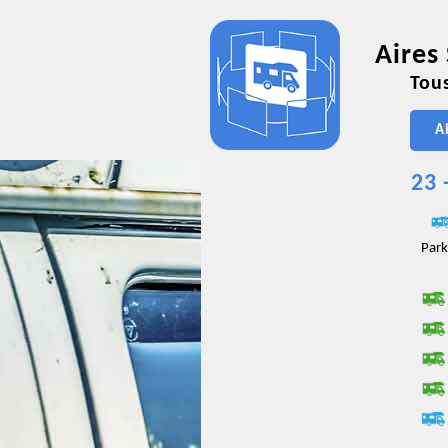
Aires
Tous
A
23 
Park