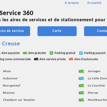
A propos
Actualité
 Service 360
 les aires de services et de stationnement pour 
ires de service
Carte
Conta
- Creuse
Aire payante
Aire gratuite
Parking gratuit
Parking payant
ing zone commerciale
Aire-service privée
Aire d'autoroute
Ahun
Jarnages
Aubusson
La Celle Dun
Bourganeuf
La Courtine
Boussac
Marsac
Chambon sur Voueize
Montbouche