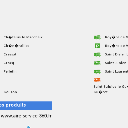
Ch�telus le Marcheix
Roy�re de V
Ch�n�railles
Roy�re de Va
Cressat
Saint Dizier
Crocq
Saint Junie
Felletin
Saint Lauren
Saint Sulpice le G
Gouzon
Gu�ret
os produits
www.aire-service-360.fr