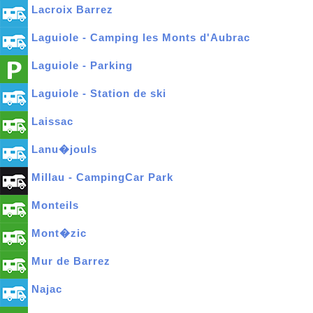
Lacroix Barrez
Laguiole - Camping les Monts d'Aubrac
Laguiole - Parking
Laguiole - Station de ski
Laissac
Lanu�jouls
Millau - CampingCar Park
Monteils
Mont�zic
Mur de Barrez
Najac