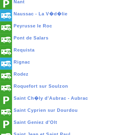
Nant
Naussac - La V�d�lie
Peyrusse le Roc
Pont de Salars
Requista
Rignac
Rodez
Roquefort sur Soulzon
Saint Ch�ly d'Aubrac - Aubrac
Saint Cyprien sur Dourdou
Saint Geniez d'Olt
Saint Jean et Saint Paul