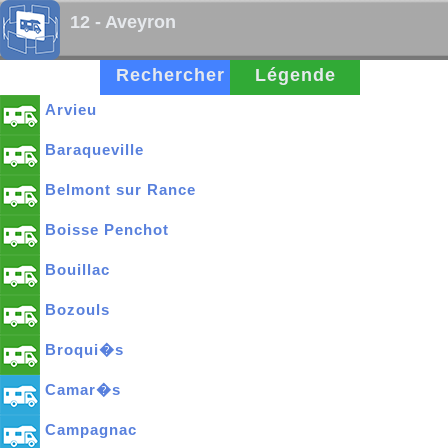
12 - Aveyron
Rechercher
Légende
Arvieu
Baraqueville
Belmont sur Rance
Boisse Penchot
Bouillac
Bozouls
Broqui�s
Camar�s
Campagnac