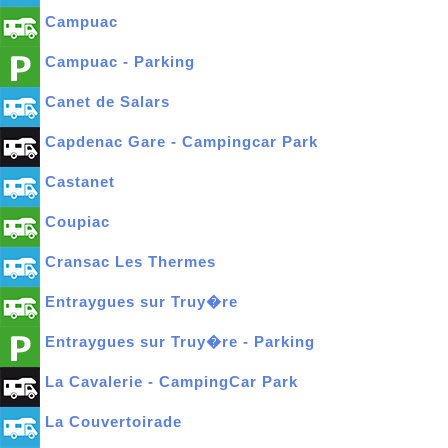
Campuac
Campuac - Parking
Canet de Salars
Capdenac Gare - Campingcar Park
Castanet
Coupiac
Cransac Les Thermes
Entraygues sur Truy�re
Entraygues sur Truy�re - Parking
La Cavalerie - CampingCar Park
La Couvertoirade