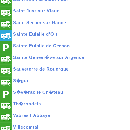
Saint Just sur Viaur
Saint Sernin sur Rance
Sainte Eulalie d'Olt
Sainte Eulalie de Cernon
Sainte Genevi�ve sur Argence
Sauveterre de Rouergue
S�gur
S�v�rac le Ch�teau
Th�rondels
Vabres l'Abbaye
Villecomtal