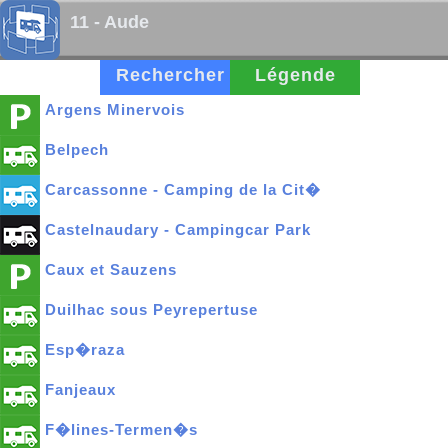
11 - Aude
Rechercher
Légende
Argens Minervois
Belpech
Carcassonne - Camping de la Cit�
Castelnaudary - Campingcar Park
Caux et Sauzens
Duilhac sous Peyrepertuse
Esp�raza
Fanjeaux
F�lines-Termen�s