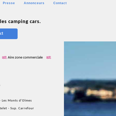
Presse
Annonceurs
Contact
les camping cars.
ct
Aire zone commerciale
l
s
- Les Monts d'Olmes
telet - Sup. Carrefour