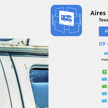
Aires
Tous
A
09 
Park