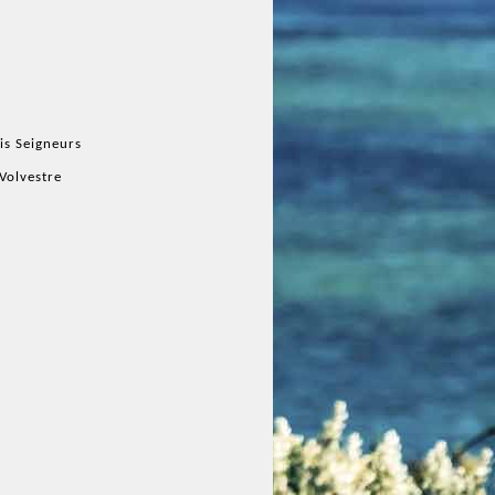
ois Seigneurs
 Volvestre