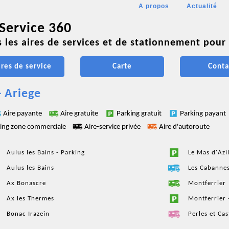
A propos
Actualité
 Service 360
 les aires de services et de stationnement pour 
ires de service
Carte
Conta
- Ariege
Aire payante
Aire gratuite
Parking gratuit
Parking payant
ing zone commerciale
Aire-service privée
Aire d'autoroute
Aulus les Bains - Parking
Le Mas d'Azi
Aulus les Bains
Les Cabanne
Ax Bonascre
Montferrier
Ax les Thermes
Montferrier 
Bonac Irazein
Perles et Cas