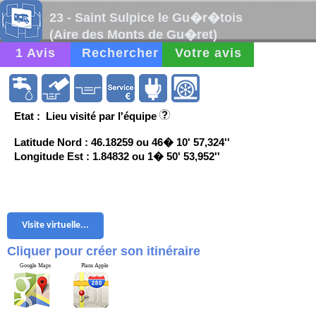
23 - Saint Sulpice le Gu�r�tois
(Aire des Monts de Gu�ret)
1 Avis
Rechercher
Votre avis
Etat : Lieu visité par l'équipe
Latitude Nord : 46.18259 ou 46� 10' 57,324''
Longitude Est : 1.84832 ou 1� 50' 53,952''
Visite virtuelle...
Cliquer pour créer son itinéraire
Google Maps
Plans Apple