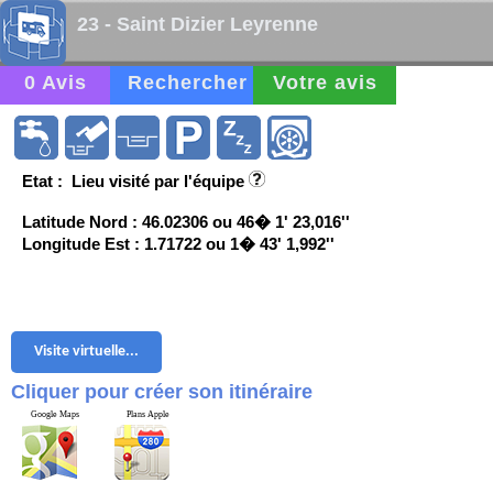
23 - Saint Dizier Leyrenne
0 Avis
Rechercher
Votre avis
Etat : Lieu visité par l'équipe
Latitude Nord : 46.02306 ou 46� 1' 23,016''
Longitude Est : 1.71722 ou 1� 43' 1,992''
Visite virtuelle...
Cliquer pour créer son itinéraire
Google Maps
Plans Apple