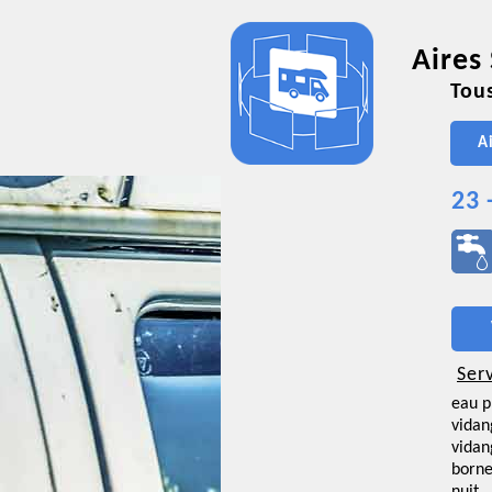
Aires
Tous
A
23 
Ser
eau p
vidan
vidan
borne