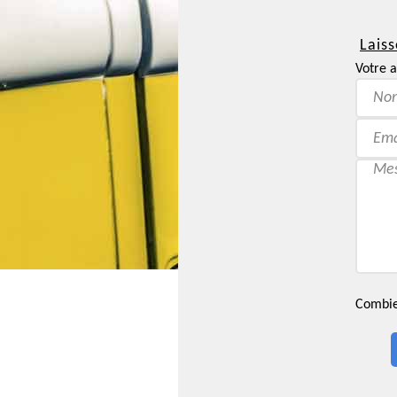
Laiss
Votre a
Combien