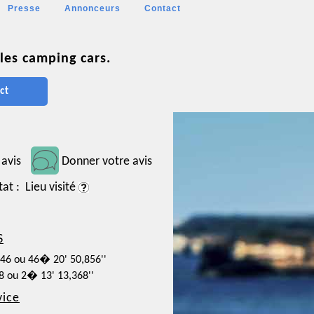
Presse
Annonceurs
Contact
les camping cars.
ct
 avis
Donner votre avis
tat : Lieu visité
S
746 ou 46� 20' 50,856''
38 ou 2� 13' 13,368''
vice