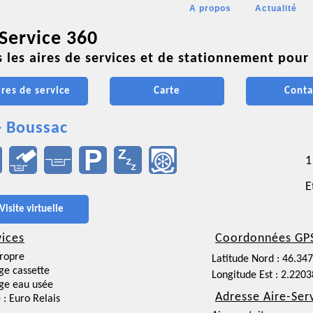
A propos
Actualité
 Service 360
 les aires de services et de stationnement pour 
ires de service
Carte
Conta
- Boussac
1
E
Visite virtuelle
vices
Coordonnées GP
ropre
Latitude Nord : 46.34
ge cassette
Longitude Est : 2.220
ge eau usée
Adresse Aire-Ser
 : Euro Relais