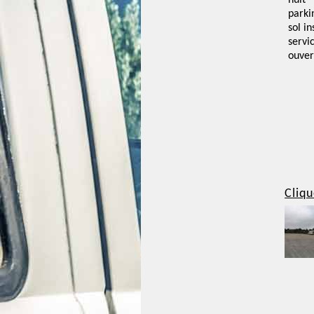
nuit
parki
sol i
servi
ouver
Cliqu