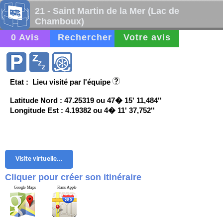
21 - Saint Martin de la Mer (Lac de
Chamboux)
0 Avis
Rechercher
Votre avis
Etat : Lieu visité par l'équipe
Latitude Nord : 47.25319 ou 47� 15' 11,484''
Longitude Est : 4.19382 ou 4� 11' 37,752''
Visite virtuelle...
Cliquer pour créer son itinéraire
Google Maps
Plans Apple