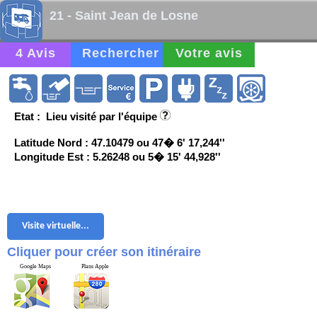
21 - Saint Jean de Losne
4 Avis
Rechercher
Votre avis
Etat : Lieu visité par l'équipe
Latitude Nord : 47.10479 ou 47� 6' 17,244''
Longitude Est : 5.26248 ou 5� 15' 44,928''
Visite virtuelle...
Cliquer pour créer son itinéraire
Google Maps
Plans Apple