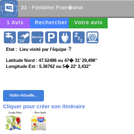
21 - Fontaine Fran�aise
1 Avis
Rechercher
Votre avis
Etat : Lieu visité par l'équipe
Latitude Nord : 47.52486 ou 47� 31' 29,496''
Longitude Est : 5.36762 ou 5� 22' 3,432''
Visite virtuelle...
Cliquer pour créer son itinéraire
Google Maps
Plans Apple