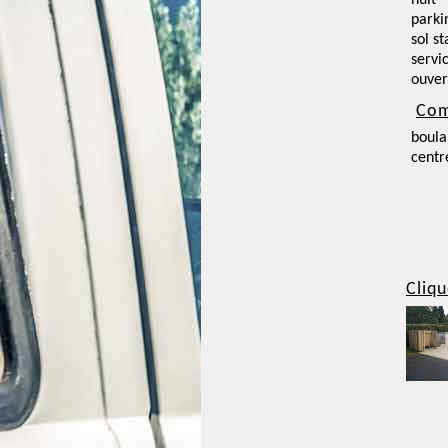
nuit
parki
sol st
servi
ouver
Com
boula
centr
Cliqu