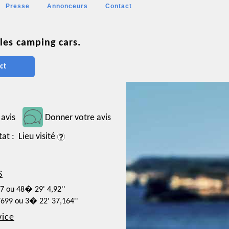
Presse
Annonceurs
Contact
les camping cars.
ct
 avis
Donner votre avis
tat : Lieu visité
S
47 ou 48� 29' 4,92''
7699 ou 3� 22' 37,164''
vice