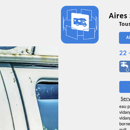
Aires
Tous
A
22 
Ser
eau p
vidan
vidan
borne