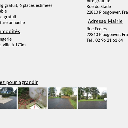
Aire gratuite
ng gratuit, 6 places estimées
Rue du Stade
able
22810 Plougonver, Fr
ce gratuit
Adresse Mairie
ture annuelle
Rue Ecoles
modités
22810 Plougonver, Fr
ngerie
Tél : 02 96 21 61 64
e-ville à 170m
ez pour agrandir