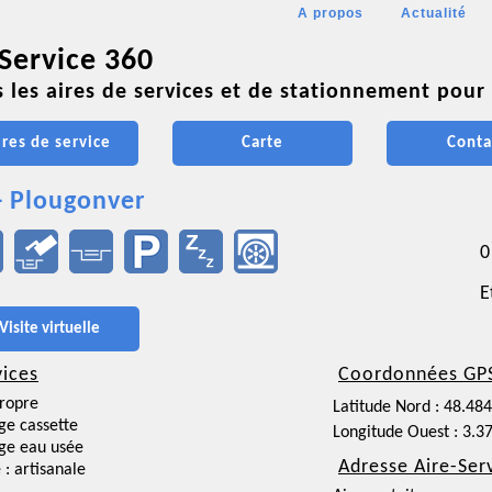
A propos
Actualité
 Service 360
 les aires de services et de stationnement pour 
ires de service
Carte
Conta
- Plougonver
0
E
Visite virtuelle
vices
Coordonnées GP
ropre
Latitude Nord : 48.48
ge cassette
Longitude Ouest : 3.3
ge eau usée
Adresse Aire-Ser
 : artisanale