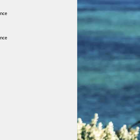
ance
ance