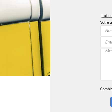
Laiss
Votre a
Combien