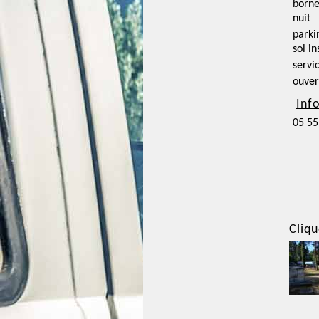
borne
nuit
parki
sol i
servi
ouver
Inf
05 55
Cliqu