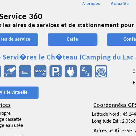
A propos
Actualité
 Service 360
 les aires de services et de stationnement pour 
ires de service
Carte
Conta
- Servi�res le Ch�teau (Camping du Lac 
0
E
Visite virtuelle
vices
Coordonnées GP
ropre
Latitude Nord : 45.14
ge cassette
Longitude Est : 2.036
ge eau usée
Adresse Aire-Ser