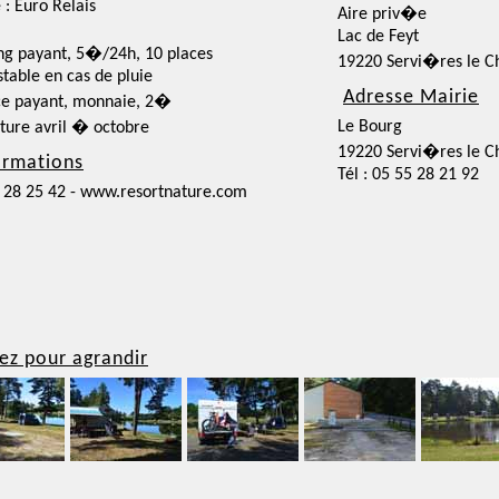
 : Euro Relais
Aire priv�e
Lac de Feyt
ng payant, 5�/24h, 10 places
19220 Servi�res le C
nstable en cas de pluie
Adresse Mairie
ce payant, monnaie, 2�
Le Bourg
ture avril � octobre
19220 Servi�res le C
ormations
Tél : 05 55 28 21 92
 28 25 42 - www.resortnature.com
ez pour agrandir