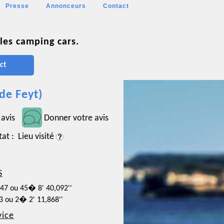
Presse
Annonceurs
Contact
les camping cars.
ct
de Feyt)
 avis
Donner votre avis
tat : Lieu visité
S
447 ou 45� 8' 40,092''
63 ou 2� 2' 11,868''
vice