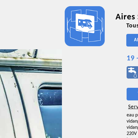
Aires
Tous
A
19 
Ser
eau p
vidan
vidan
220V