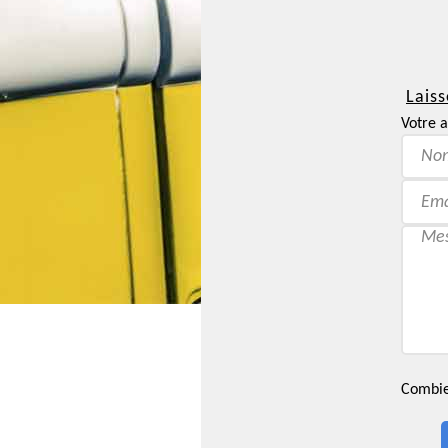
Laiss
Votre a
Combien