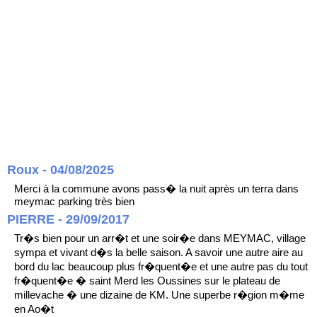
Roux - 04/08/2025
Merci à la commune avons pass� la nuit après un terra dans
meymac parking très bien
PIERRE - 29/09/2017
Tr�s bien pour un arr�t et une soir�e dans MEYMAC, village
sympa et vivant d�s la belle saison. A savoir une autre aire au
bord du lac beaucoup plus fr�quent�e et une autre pas du tout
fr�quent�e � saint Merd les Oussines sur le plateau de
millevache � une dizaine de KM. Une superbe r�gion m�me
en Ao�t