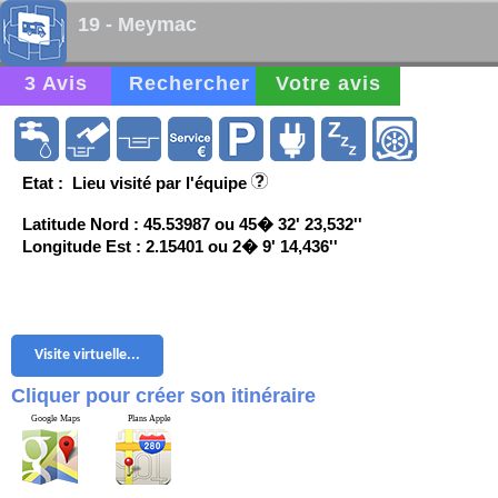
19 - Meymac
3 Avis
Rechercher
Votre avis
Etat : Lieu visité par l'équipe
Latitude Nord : 45.53987 ou 45� 32' 23,532''
Longitude Est : 2.15401 ou 2� 9' 14,436''
Visite virtuelle...
Cliquer pour créer son itinéraire
Google Maps
Plans Apple