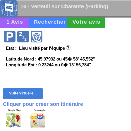
16 - Verteuil sur Charente (Parking)
1 Avis
Rechercher
Votre avis
Etat : Lieu visité par l'équipe
Latitude Nord : 45.97932 ou 45� 58' 45,552''
Longitude Est : 0.23244 ou 0� 13' 56,784''
Visite virtuelle...
Cliquer pour créer son itinéraire
Google Maps
Plans Apple