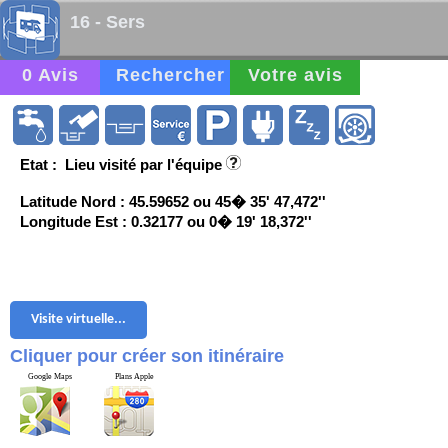
16 - Sers
0 Avis
Rechercher
Votre avis
Etat : Lieu visité par l'équipe
Latitude Nord : 45.59652 ou 45� 35' 47,472''
Longitude Est : 0.32177 ou 0� 19' 18,372''
Visite virtuelle...
Cliquer pour créer son itinéraire
Google Maps
Plans Apple