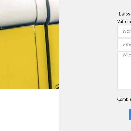
Laiss
Votre a
Combien