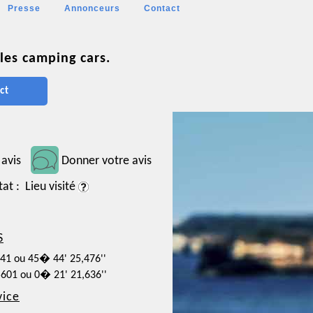
Presse
Annonceurs
Contact
les camping cars.
ct
 avis
Donner votre avis
tat : Lieu visité
S
041 ou 45� 44' 25,476''
5601 ou 0� 21' 21,636''
vice