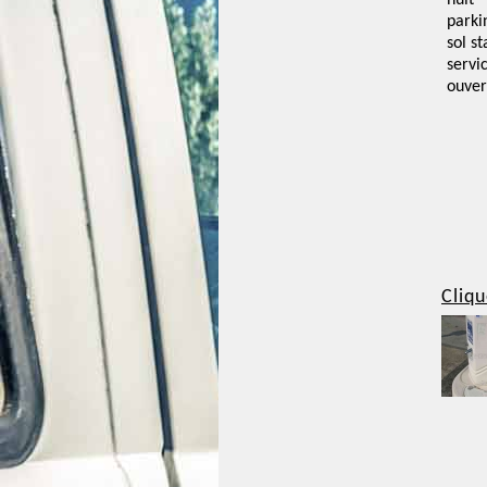
nuit
parki
sol st
servi
ouver
Cliqu