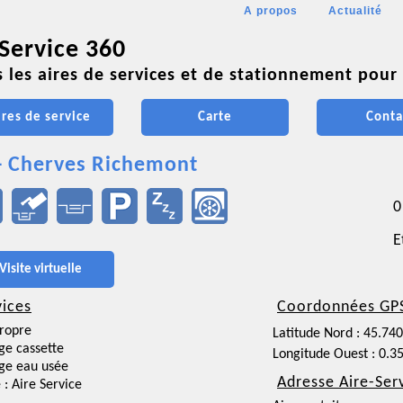
A propos
Actualité
 Service 360
 les aires de services et de stationnement pour 
ires de service
Carte
Conta
- Cherves Richemont
0
E
Visite virtuelle
vices
Coordonnées GP
ropre
Latitude Nord : 45.74
ge cassette
Longitude Ouest : 0.3
ge eau usée
Adresse Aire-Ser
 : Aire Service