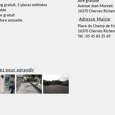
Aire gratuite
ng gratuit, 5 places estimées
Avenue Jean Monnet
able
16370 Cherves Richem
ce gratuit
Adresse Mairie
ture annuelle
Place du Champ de Fo
16370 Cherves Richem
Tél : 05 45 83 25 69
ez pour agrandir