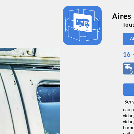
Aires
Tous
A
16 
Ser
eau p
vidan
vidan
borne