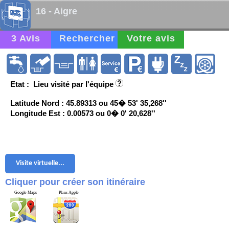
16 - Aigre
3 Avis
Rechercher
Votre avis
Etat : Lieu visité par l'équipe
Latitude Nord : 45.89313 ou 45� 53' 35,268''
Longitude Est : 0.00573 ou 0� 0' 20,628''
Visite virtuelle...
Cliquer pour créer son itinéraire
Google Maps
Plans Apple