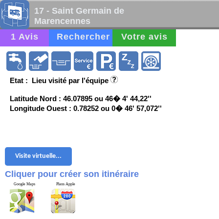
17 - Saint Germain de
Marencennes
1 Avis
Rechercher
Votre avis
Etat : Lieu visité par l'équipe
Latitude Nord : 46.07895 ou 46� 4' 44,22''
Longitude Ouest : 0.78252 ou 0� 46' 57,072''
Visite virtuelle...
Cliquer pour créer son itinéraire
Google Maps
Plans Apple