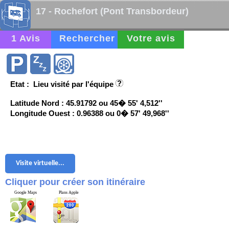
17 - Rochefort (Pont Transbordeur)
1 Avis
Rechercher
Votre avis
Etat : Lieu visité par l'équipe
Latitude Nord : 45.91792 ou 45� 55' 4,512''
Longitude Ouest : 0.96388 ou 0� 57' 49,968''
Visite virtuelle...
Cliquer pour créer son itinéraire
Google Maps
Plans Apple