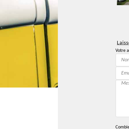
Laiss
Votre a
Combien