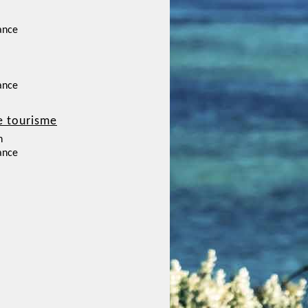
ance
ance
e tourisme
n
ance