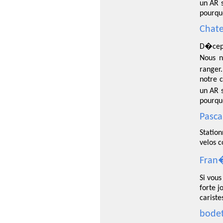
un AR s
pourqu
Chate
D�cept
Nous n
ranger.
notre c
un AR s
pourqu
Pasca
Station
velos c
Fran�
Si vous
forte j
cariste
bodet