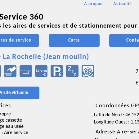
A propos
Actualité
 Service 360
 les aires de services et de stationnement pour 
ires de service
Carte
Conta
- La Rochelle (Jean moulin)
7
E
Visite virtuelle
vices
Coordonnées GP
ropre
Latitude Nord : 46.15
ge cassette
Longitude Ouest : 1.1
ge eau usée
Adresse Aire-Ser
 : Aire Service