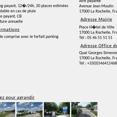
Aire payante
ng payant, 12�/24h, 20 places estimées
Avenue Jean Moulin
nstable en cas de pluie
17000 La Rochelle, Fr
ce payant, CB
Adresse Mairie
ture annuelle
Place H�tel de Ville
ormations
17000 La Rochelle, Fr
te comprise avec le forfait parking
Tél : 05 46 51 51 51
Adresse Office d
Quai Georges Simeno
17000 La Rochelle, Fr
Tél : +33(0)546411468
ez pour agrandir