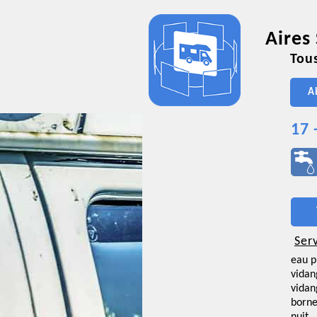
Aires
Tous
A
17 
Ser
eau p
vidan
vidan
borne