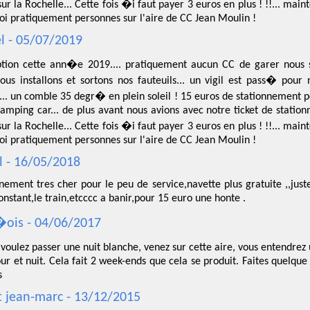
ur la Rochelle... Cette fois �i faut payer 3 euros en plus ! !!... ma
oi pratiquement personnes sur l'aire de CC Jean Moulin !
l - 05/07/2019
ion cette ann�e 2019.... pratiquement aucun CC de garer nous s
ous installons et sortons nos fauteuils... un vigil est pass� pou
... un comble 35 degr� en plein soleil ! 15 euros de stationnement p
amping car... de plus avant nous avions avec notre ticket de station
ur la Rochelle... Cette fois �i faut payer 3 euros en plus ! !!... ma
oi pratiquement personnes sur l'aire de CC Jean Moulin !
l - 16/05/2018
nement tres cher pour le peu de service,navette plus gratuite ,,juste
onstant,le train,etcccc a banir,pour 15 euro une honte .
ois - 04/06/2017
 voulez passer une nuit blanche, venez sur cette aire, vous entendr
our et nuit. Cela fait 2 week-ends que cela se produit. Faites quelqu
s
 jean-marc - 13/12/2015