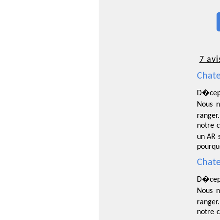
7 avi
Chate
D�cept
Nous n
ranger.
notre c
un AR s
pourqu
Chate
D�cept
Nous n
ranger.
notre c