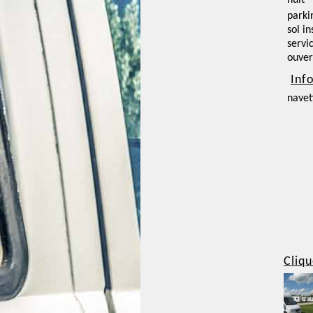
nuit
parki
sol i
servi
ouver
Inf
navet
Cliqu