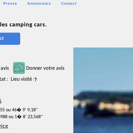
Presse
Annonceurs
Contact
les camping cars.
ct
 avis
Donner votre avis
tat : Lieu visité
S
255 ou 46� 9' 9,18''
3988 ou 1� 8' 23,568''
vice