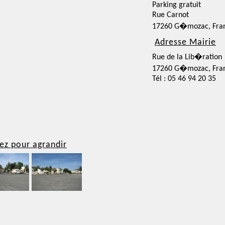
Parking gratuit
Rue Carnot
17260 G�mozac, Fra
Adresse Mairie
Rue de la Lib�ration
17260 G�mozac, Fra
Tél : 05 46 94 20 35
ez pour agrandir