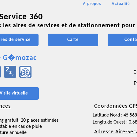
A propos
Actualité
 Service 360
 les aires de services et de stationnement pour 
ires de service
Carte
Conta
 - G�mozac
0
E
Visite virtuelle
vices
Coordonnées GP
Latitude Nord : 45.56
ng gratuit, 20 places estimées
Longitude Ouest : 0.6
nstable en cas de pluie
Adresse Aire-Ser
ture annuelle