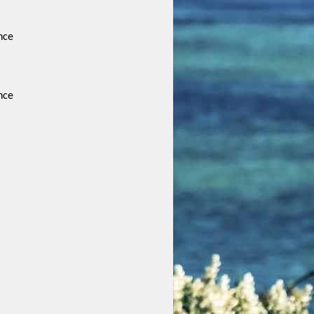
nce
nce