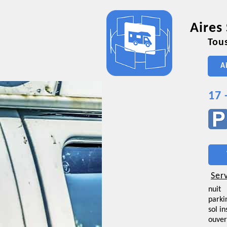
Aires
Tous
A
17
Ser
nuit
parki
sol i
ouver