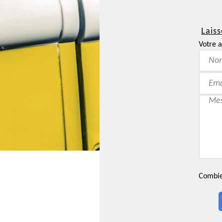
Laiss
Votre a
Combien