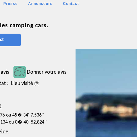
Presse
Annonceurs
Contact
les camping cars.
ct
 avis
Donner votre avis
tat : Lieu visité
S
876 ou 45� 34' 7,536''
8134 ou 0� 40' 52,824''
vice