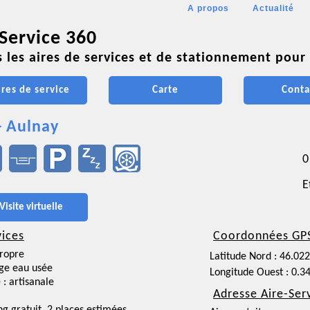
A propos
Actualité
 Service 360
 les aires de services et de stationnement pour 
ires de service
Carte
Conta
- Aulnay
0
E
Visite virtuelle
vices
Coordonnées GP
ropre
Latitude Nord : 46.02
ge eau usée
Longitude Ouest : 0.3
 : artisanale
Adresse Aire-Ser