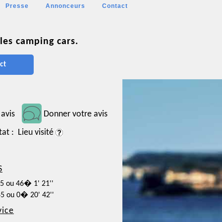
Presse
Annonceurs
Contact
les camping cars.
ct
 avis
Donner votre avis
tat : Lieu visité
S
25 ou 46� 1' 21''
45 ou 0� 20' 42''
vice