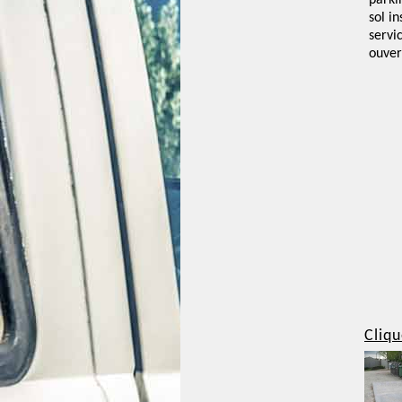
parki
sol i
servi
ouver
Cliqu