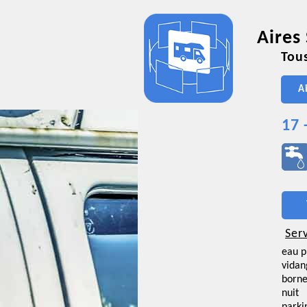
Aires
Tous
A
17 
Ser
eau p
vidan
borne
nuit