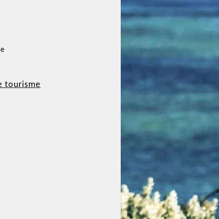
le
e tourisme