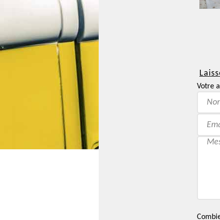
Laiss
Votre a
Combien