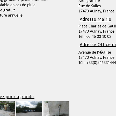
ng gratuit, 2 places estimées
Aire gratuite
nstable en cas de pluie
Rue de Salles
ce gratuit
17470 Aulnay, France
ture annuelle
Adresse Mairie
Place Charles de Gaul
17470 Aulnay, France
Tél : 05 46 33 10 02
Adresse Office d
Avenue de l'�glise
17470 Aulnay, France
Tél : +33(0)546331444
ez pour agrandir