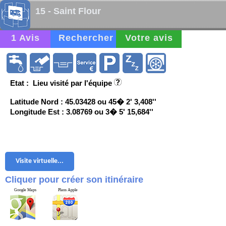
15 - Saint Flour
1 Avis
Rechercher
Votre avis
Etat : Lieu visité par l'équipe
Latitude Nord : 45.03428 ou 45� 2' 3,408''
Longitude Est : 3.08769 ou 3� 5' 15,684''
Visite virtuelle...
Cliquer pour créer son itinéraire
Google Maps
Plans Apple