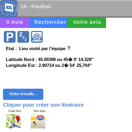
15 - Paulhac
0 Avis
Rechercher
Votre avis
Etat : Lieu visité par l'équipe
Latitude Nord : 45.00398 ou 45� 0' 14,328''
Longitude Est : 2.90714 ou 2� 54' 25,704''
Visite virtuelle...
Cliquer pour créer son itinéraire
Google Maps
Plans Apple