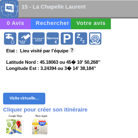
15 - La Chapelle Laurent
0 Avis
Rechercher
Votre avis
Etat : Lieu visité par l'équipe
Latitude Nord : 45.18063 ou 45� 10' 50,268''
Longitude Est : 3.24394 ou 3� 14' 38,184''
Visite virtuelle...
Cliquer pour créer son itinéraire
Google Maps
Plans Apple