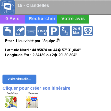
15 - Crandelles
0 Avis
Rechercher
Votre avis
Etat : Lieu visité par l'équipe
Latitude Nord : 44.95874 ou 44� 57' 31,464''
Longitude Est : 2.34189 ou 2� 20' 30,804''
Visite virtuelle...
Cliquer pour créer son itinéraire
Google Maps
Plans Apple