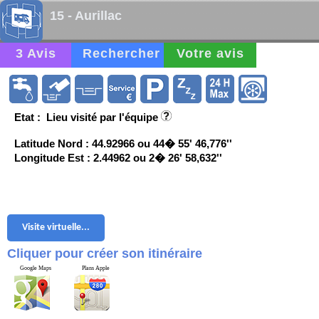
15 - Aurillac
3 Avis
Rechercher
Votre avis
Etat : Lieu visité par l'équipe
Latitude Nord : 44.92966 ou 44� 55' 46,776''
Longitude Est : 2.44962 ou 2� 26' 58,632''
Visite virtuelle...
Cliquer pour créer son itinéraire
Google Maps
Plans Apple