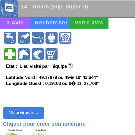
14 - Troarn (Sup. Super U)
3 Avis
Rechercher
Votre avis
Etat : Lieu visité par l'équipe
Latitude Nord : 49.17879 ou 49� 10' 43,644''
Longitude Ouest : 0.19103 ou 0� 11' 27,708''
Visite virtuelle...
Cliquer pour créer son itinéraire
Google Maps
Plans Apple