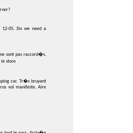
erver?
il 12-05. Do we need a
ne sont pas raccord�s.
 le store
mping car. Tr�s bruyant
uros vol manifeste. Aire
ur tout le parc. Arriv�e