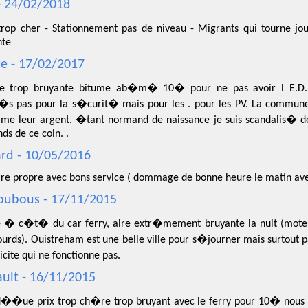
- 24/02/2018
rop cher - Stationnement pas de niveau - Migrants qui tourne jou
nte
te - 17/02/2017
re trop bruyante bitume ab�m� 10� pour ne pas avoir l E.D.F
 pas pour la s�curit� mais pour les . pour les PV. La commune
ime leur argent. �tant normand de naissance je suis scandalis� d
s de ce coin. .
rd - 10/05/2016
aire propre avec bons service ( dommage de bonne heure le matin ave
oubous - 17/11/2015
 � c�t� du car ferry, aire extr�mement bruyante la nuit (moteur 
ourds). Ouistreham est une belle ville pour s�journer mais surtout pa
cite qui ne fonctionne pas.
ult - 16/11/2015
��ue prix trop ch�re trop bruyant avec le ferry pour 10� no