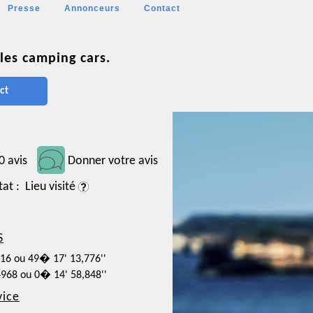
Presse
Annonceurs
Contact
les camping cars.
ct
0 avis
Donner votre avis
tat : Lieu visité
S
716 ou 49� 17' 13,776''
4968 ou 0� 14' 58,848''
vice