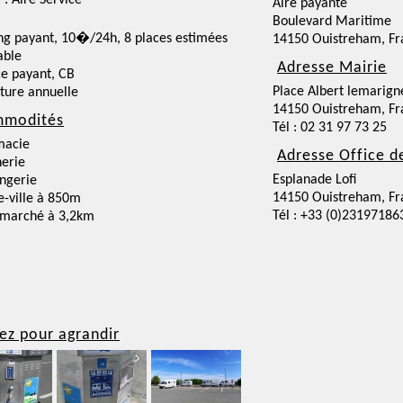
 : Aire Service
Aire payante
Boulevard Maritime
ng payant, 10�/24h, 8 places estimées
14150 Ouistreham, Fr
able
Adresse Mairie
ce payant, CB
Place Albert lemarign
ture annuelle
14150 Ouistreham, Fr
modités
Tél : 02 31 97 73 25
macie
Adresse Office d
erie
Esplanade Lofi
ngerie
14150 Ouistreham, Fr
e-ville à 850m
Tél : +33 (0)23197186
rmarché à 3,2km
ez pour agrandir