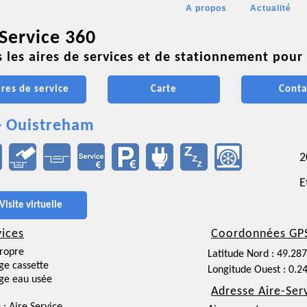
A propos
Actualité
 Service 360
 les aires de services et de stationnement pour 
ires de service
Carte
Conta
- Ouistreham
2
E
Visite virtuelle
vices
Coordonnées GP
ropre
Latitude Nord : 49.28
ge cassette
Longitude Ouest : 0.2
ge eau usée
Adresse Aire-Ser