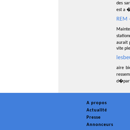
des sar
est a 
REM -
Mainte
statio
aurait
vite pl
lesbe
aire b
ressem
d�part
A propos
Actualité
Presse
Annonceurs