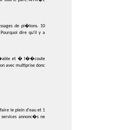
assages de pi�tons. 10
Pourquoi dire qu'il y a
gr�able et � l��coute
on avec multiprise donc
faire le plein d'eau et 1
s services annonc�s ne