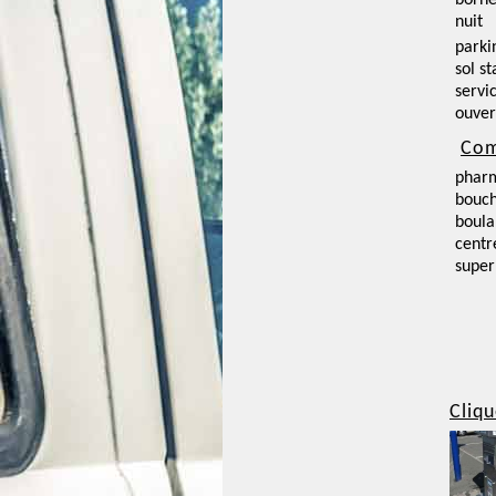
borne
nuit
parki
sol st
servi
ouver
Com
phar
bouch
boula
centr
supe
Cliqu