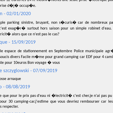
prise d�j� occup�e.
n - 02/01/2020
ple parking sinistre, bruyant, non s�curis� car de nombreux p
c'est exag�r� surtout hors saison pour un simple robinet d'eau. 
ricit� alors que ce n'est pas le cas?
ue - 15/09/2019
le espace de stationnement en Septembre Police municipale a
soucis divers Facile m�me pour grand camping car EDF pour 4 cami
uste pour 10euros Bon voyage � vous
e szczyglowski - 07/09/2019
osse arnaque
o - 08/08/2019
e que pour le prix pas d'eau ni �lectricit� c'est cher.je n'ai pas pu 
pour 30 camping-car.j'estime que vous devriez rembourser car le
s respecter.