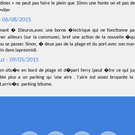
dines + ne peut pas faire le plein que 10mn une honte on et pas des
�viter
 06/08/2015
nant � 10euros,avec une borne �lectrique qui ne fonctionne pas..
nner ailleurs (sur la commune), bref une action de la nouvelle �q
 pu se passer. Sinon, � deux pas de la plage et du port avec son ma
ein dans lapresmidi.
uz - 09/05/2015
ien situ�e en bord de plage et d�part ferry (peut �tre ce qui justi
ble plus a un parking qu 'une aire . l'aire est assez bruyante l
,arriv�e. parking bitume.