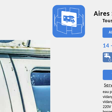
Aires
Tous
A
14 
Ser
eau p
vidan
vidan
220V