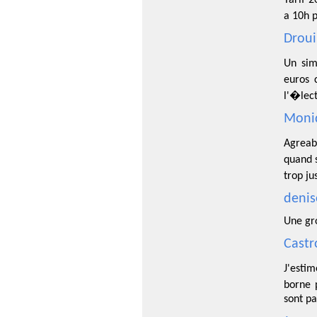
a 10h 
Droui
Un sim
euros 
l'�lect
Moniq
Agreab
quand 
trop j
denis
Une gr
Castr
J'estim
borne 
sont pa