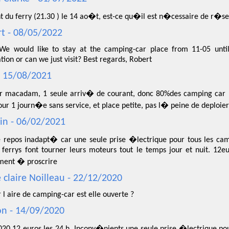
t du ferry (21.30 ) le 14 ao�t, est-ce qu�il est n�cessaire de r�s
t - 08/05/2022
 We would like to stay at the camping-car place from 11-05 unt
tion or can we just visit? Best regards, Robert
 15/08/2021
ur macadam, 1 seule arriv� de courant, donc 80%des camping car 
ur 1 journ�e sans service, et place petite, pas l� peine de deploier
in - 06/02/2021
e repos inadapt� car une seule prise �lectrique pour tous les ca
 ferrys font tourner leurs moteurs tout le temps jour et nuit. 12e
ment � proscrire
 claire Noilleau - 22/12/2020
 l aire de camping-car est elle ouverte ?
on - 14/09/2020
020 12 euros les 24 h. Inconv�nients une seule prise �lectrique po