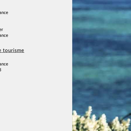
ance
er
ance
e tourisme
ance
3