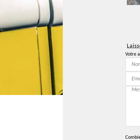
Laiss
Votre a
Combien