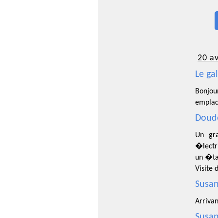
20 av
Le ga
Bonjou
emplac
Doude
Un gra
�lectri
un �tat
Visite 
Susan
Arriva
Susan