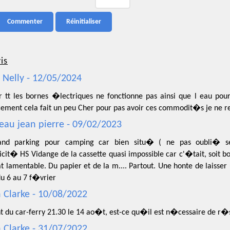
is
l Nelly - 12/05/2024
r tt les bornes �lectriques ne fonctionne pas ainsi que l eau pour 
ement cela fait un peu Cher pour pas avoir ces commodit�s je ne 
au jean pierre - 09/02/2023
nd parking pour camping car bien situ� ( ne pas oubli� ses
cit� HS Vidange de la cassette quasi impossible car c'�tait, soit b
 lamentable. Du papier et de la m.... Partout. Une honte de laisse
du 6 au 7 f�vrier
 Clarke - 10/08/2022
nt du car-ferry 21.30 le 14 ao�t, est-ce qu�il est n�cessaire de r�
 Clarke - 31/07/2022