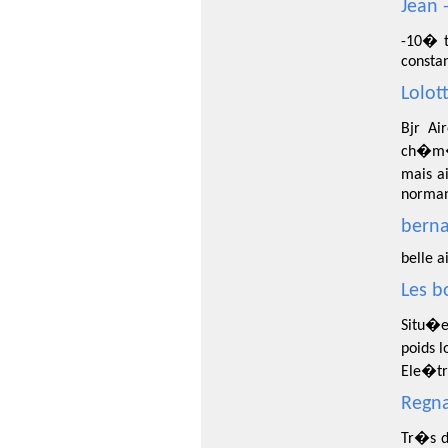
Jean 
-10� t
consta
Lolot
Bjr Ai
ch�m�s
mais a
normand
berna
belle 
Les b
Situ�e
poids l
Ele�tri
Regna
Tr�s d