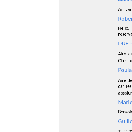
Arrivan
Rober
Hello,
reserva
DUB -
Aire s
Cher po
Poula
Aire d
car les
absolu
Marie
Bonsoir
Guill
Tarif 2