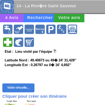
14 - La Rivi�re Saint Sauveur
4 Avis
Rechercher
Votre avis
Etat : Lieu visité par l'équipe
Latitude Nord : 49.40873 ou 49� 24' 31,428''
Longitude Est : 0.26797 ou 0� 16' 4,692''
Visite virtuelle...
Cliquer pour créer son itinéraire
Google Maps
Plans Apple