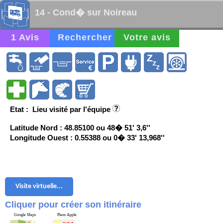
14 - Cond� sur Noireau
1 Avis
Rechercher
Votre avis
Etat : Lieu visité par l'équipe
Latitude Nord : 48.85100 ou 48� 51' 3,6''
Longitude Ouest : 0.55388 ou 0� 33' 13,968''
Visite virtuelle...
Cliquer pour créer son itinéraire
Google Maps
Plans Apple