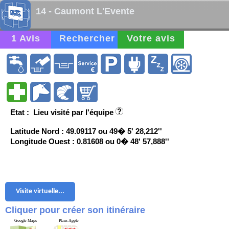
14 - Caumont L'Evente
1 Avis
Rechercher
Votre avis
Etat : Lieu visité par l'équipe
Latitude Nord : 49.09117 ou 49� 5' 28,212''
Longitude Ouest : 0.81608 ou 0� 48' 57,888''
Visite virtuelle...
Cliquer pour créer son itinéraire
Google Maps
Plans Apple