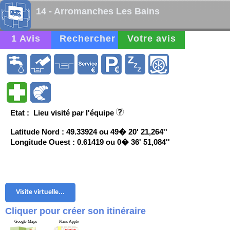
14 - Arromanches Les Bains
1 Avis
Rechercher
Votre avis
Etat : Lieu visité par l'équipe
Latitude Nord : 49.33924 ou 49� 20' 21,264''
Longitude Ouest : 0.61419 ou 0� 36' 51,084''
Visite virtuelle...
Cliquer pour créer son itinéraire
Google Maps
Plans Apple