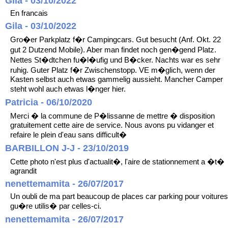
Gila - 03/10/2022
En francais
Gila - 03/10/2022
Gro�er Parkplatz f�r Campingcars. Gut besucht (Anf. Okt. 22
gut 2 Dutzend Mobile). Aber man findet noch gen�gend Platz.
Nettes St�dtchen fu�l�ufig und B�cker. Nachts war es sehr
ruhig. Guter Platz f�r Zwischenstopp. VE m�glich, wenn der
Kasten selbst auch etwas gammelig aussieht. Mancher Camper
steht wohl auch etwas l�nger hier.
Patricia - 06/10/2020
Merci � la commune de P�lissanne de mettre � disposition
gratuitement cette aire de service. Nous avons pu vidanger et
refaire le plein d'eau sans difficult�
BARBILLON J-J - 23/10/2019
Cette photo n'est plus d'actualit�, l'aire de stationnement a �t�
agrandit
nenettemamita - 26/07/2017
Un oubli de ma part beaucoup de places car parking pour voitures
gu�re utilis� par celles-ci.
nenettemamita - 26/07/2017