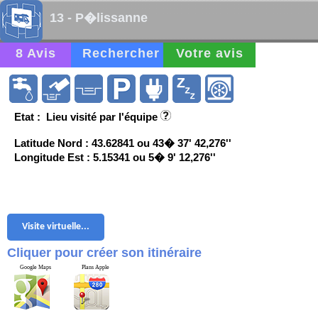
13 - P�lissanne
8 Avis
Rechercher
Votre avis
Etat : Lieu visité par l'équipe
Latitude Nord : 43.62841 ou 43� 37' 42,276''
Longitude Est : 5.15341 ou 5� 9' 12,276''
Visite virtuelle...
Cliquer pour créer son itinéraire
Google Maps
Plans Apple