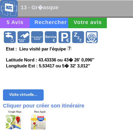
13 - Gr�asque
5 Avis
Rechercher
Votre avis
Etat : Lieu visité par l'équipe
Latitude Nord : 43.43336 ou 43� 26' 0,096''
Longitude Est : 5.53417 ou 5� 32' 3,012''
Visite virtuelle...
Cliquer pour créer son itinéraire
Google Maps
Plans Apple