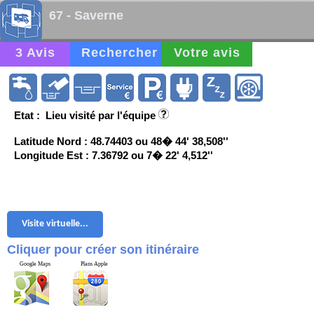
67 - Saverne
3 Avis
Rechercher
Votre avis
Etat : Lieu visité par l'équipe
Latitude Nord : 48.74403 ou 48� 44' 38,508''
Longitude Est : 7.36792 ou 7� 22' 4,512''
Visite virtuelle...
Cliquer pour créer son itinéraire
Google Maps
Plans Apple