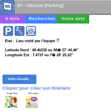
67 - Obernai (Parking)
0 Avis
Rechercher
Votre avis
Etat : Lieu visité par l'équipe
Latitude Nord : 48.46235 ou 48� 27' 44,46''
Longitude Est : 7.4737 ou 7� 28' 25,32''
Visite virtuelle...
Cliquer pour créer son itinéraire
Google Maps
Plans Apple