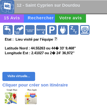
12 - Saint Cyprien sur Dourdou
15 Avis
Rechercher
Votre avis
Etat : Lieu visité par l'équipe
Latitude Nord : 44.55263 ou 44� 33' 9,468''
Longitude Est : 2.41027 ou 2� 24' 36,972''
Visite virtuelle...
Cliquer pour créer son itinéraire
Google Maps
Plans Apple