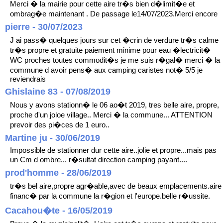
Merci � la mairie pour cette aire tr�s bien d�limit�e et
ombrag�e maintenant . De passage le14/07/2023.Merci encore
pierre - 30/07/2023
J ai pass� quelques jours sur cet �crin de verdure tr�s calme
tr�s propre et gratuite paiement minime pour eau �lectricit�
WC proches toutes commodit�s je me suis r�gal� merci � la
commune d avoir pens� aux camping caristes not� 5/5 je
reviendrais
Ghislaine 83 - 07/08/2019
Nous y avons stationn� le 06 ao�t 2019, tres belle aire, propre,
proche d'un joloe village.. Merci � la commune... ATTENTION
prevoir des pi�ces de 1 euro..
Martine ju - 30/06/2019
Impossible de stationner dur cette aire..jolie et propre...mais pas
un Cm d ombre... r�sultat direction camping payant....
prod'homme - 28/06/2019
tr�s bel aire,propre agr�able,avec de beaux emplacements.aire
financ� par la commune la r�gion et l'europe.belle r�ussite.
Cacahou�te - 16/05/2019