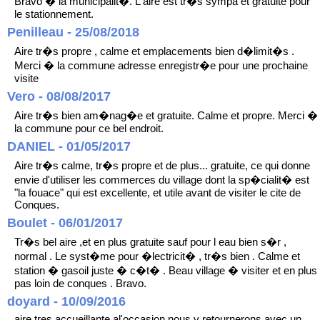
Bravo � la municipalit�. L'aire est tr�s sympa et gratuite pour
le stationnement.
Penilleau - 25/08/2018
Aire tr�s propre , calme et emplacements bien d�limit�s .
Merci � la commune adresse enregistr�e pour une prochaine
visite
Vero - 08/08/2017
Aire tr�s bien am�nag�e et gratuite. Calme et propre. Merci �
la commune pour ce bel endroit.
DANIEL - 01/05/2017
Aire tr�s calme, tr�s propre et de plus... gratuite, ce qui donne
envie d'utiliser les commerces du village dont la sp�cialit� est
"la fouace" qui est excellente, et utile avant de visiter le cite de
Conques.
Boulet - 06/01/2017
Tr�s bel aire ,et en plus gratuite sauf pour l eau bien s�r ,
normal . Le syst�me pour �lectricit� , tr�s bien . Calme et
station � gasoil juste � c�t� . Beau village � visiter et en plus
pas loin de conques . Bravo.
doyard - 10/09/2016
aire tres accueillante al'occasion nous y retournerons avec un