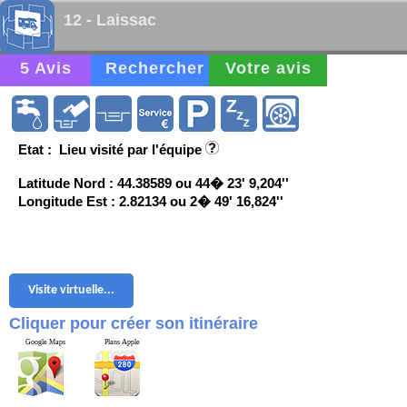
12 - Laissac
5 Avis
Rechercher
Votre avis
Etat : Lieu visité par l'équipe
Latitude Nord : 44.38589 ou 44� 23' 9,204''
Longitude Est : 2.82134 ou 2� 49' 16,824''
Visite virtuelle...
Cliquer pour créer son itinéraire
Google Maps
Plans Apple