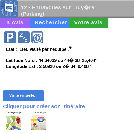
12 - Entraygues sur Truy�re
(Parking)
3 Avis
Rechercher
Votre avis
Etat : Lieu visité par l'équipe
Latitude Nord : 44.64039 ou 44� 38' 25,404''
Longitude Est : 2.56928 ou 2� 34' 9,408''
Visite virtuelle...
Cliquer pour créer son itinéraire
Google Maps
Plans Apple