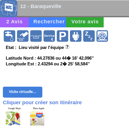
12 - Baraqueville
2 Avis
Rechercher
Votre avis
Etat : Lieu visité par l'équipe
Latitude Nord : 44.27836 ou 44� 16' 42,096''
Longitude Est : 2.43294 ou 2� 25' 58,584''
Visite virtuelle...
Cliquer pour créer son itinéraire
Google Maps
Plans Apple