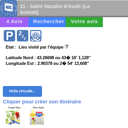
11 - Saint Nazaire d'Aude (Le
Somail)
4 Avis
Rechercher
Votre avis
Etat : Lieu visité par l'équipe
Latitude Nord : 43.26698 ou 43� 16' 1,128''
Longitude Est : 2.90378 ou 2� 54' 13,608''
Visite virtuelle...
Cliquer pour créer son itinéraire
Google Maps
Plans Apple