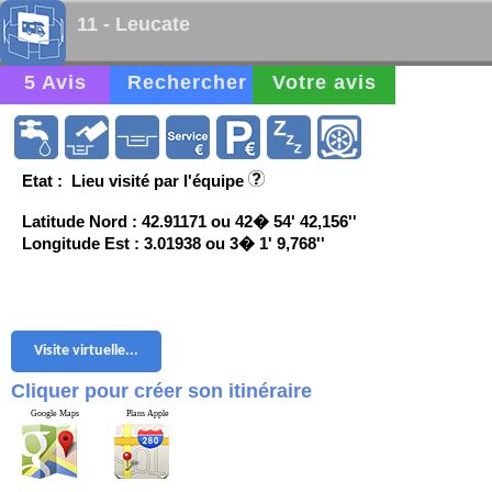
11 - Leucate
5 Avis
Rechercher
Votre avis
Etat : Lieu visité par l'équipe
Latitude Nord : 42.91171 ou 42� 54' 42,156''
Longitude Est : 3.01938 ou 3� 1' 9,768''
Visite virtuelle...
Cliquer pour créer son itinéraire
Google Maps
Plans Apple