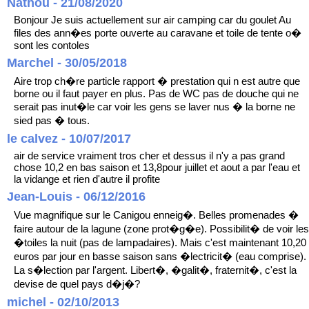
Nathou - 21/08/2020
Bonjour Je suis actuellement sur air camping car du goulet Au
files des ann�es porte ouverte au caravane et toile de tente o�
sont les contoles
Marchel - 30/05/2018
Aire trop ch�re particle rapport � prestation qui n est autre que
borne ou il faut payer en plus. Pas de WC pas de douche qui ne
serait pas inut�le car voir les gens se laver nus � la borne ne
sied pas � tous.
le calvez - 10/07/2017
air de service vraiment tros cher et dessus il n'y a pas grand
chose 10,2 en bas saison et 13,8pour juillet et aout a par l'eau et
la vidange et rien d'autre il profite
Jean-Louis - 06/12/2016
Vue magnifique sur le Canigou enneig�. Belles promenades �
faire autour de la lagune (zone prot�g�e). Possibilit� de voir les
�toiles la nuit (pas de lampadaires). Mais c'est maintenant 10,20
euros par jour en basse saison sans �lectricit� (eau comprise).
La s�lection par l'argent. Libert�, �galit�, fraternit�, c'est la
devise de quel pays d�j�?
michel - 02/10/2013